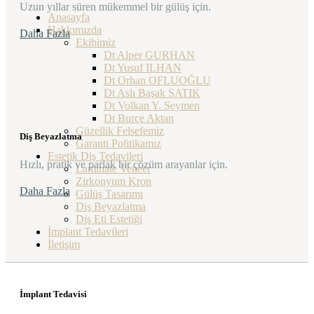
Uzun yıllar süren mükemmel bir gülüş için.
Anasayfa
Hakkımızda
Daha Fazla
Ekibimiz
Dt Alper GURHAN
Dt Yusuf ILHAN
Dt Orhan OFLUOĞLU
Dt Aslı Başak SATIK
Dt Volkan Y. Seymen
Dt Burçe Aktan
Güzellik Felsefemiz
Diş Beyazlatma
Garanti Politikamız
Estetik Diş Tedavileri
Hızlı, pratik ve parlak bir çözüm arayanlar için.
Laminate Veneer
Zirkonyum Kron
Daha Fazla
Gülüş Tasarımı
Diş Beyazlatma
Diş Eti Estetiği
İmplant Tedavileri
İletişim
İmplant Tedavisi