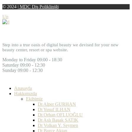
© 2024
|
MDC Diş Polikliniği
Up
Welcome to Reina
Step into a true oasis of digital beauty we devised for your new
beauty center, resort or spa website.
Monday to Friday
09:00 - 18:30
Saturday
09:00 - 12:30
Sunday
09:00 - 12:30
Anasayfa
Hakkımızda
Ekibimiz
Dt Alper GURHAN
Dt Yusuf ILHAN
Dt Orhan OFLUOĞLU
Dt Aslı Başak SATIK
Dt Volkan Y. Seymen
Dt Burçe Aktan