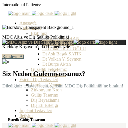
International Patients:
Anasayfa
Hakkımızda
Ekibimiz
MDC Ağız ve Diş Sağlığı Polikliniği
Dt Alper GURHAN
Dt Yusuf ILHAN
Kadıköy Koşuyolu’nda Hizmetinizde
Dt Orhan OFLUOĞLU
Dt Aslı Başak SATIK
Randevu Al
Dt Volkan Y. Seymen
Dt Burçe Aktan
Güzellik Felsefemiz
Siz Neden Gülemiyorsunuz?
Garanti Politikamız
Estetik Diş Tedavileri
Laminate Veneer
Dilediğiniz tedaviyi seçin, gerisini MDC Diş Polikliniği’ne bırakın!
Zirkonyum Kron
Gülüş Tasarımı
Diş Beyazlatma
Diş Eti Estetiği
İmplant Tedavileri
İletişim
Estetik Gülüş Tasarımı