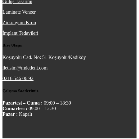
Gülüş Tasarımı
Laminate Veneer
Zirkonyum Kron
İmplant Tedavileri
Bize Ulaşın
Koşuyolu Cad. No: 51 Koşuyolu/Kadıköy
iletisim@mdcdent.com
0216 546 06 92
Çalışma Saatlerimiz
Pazartesi – Cuma :
09:00 – 18:30
Cumartesi :
09:00 – 12:30
Pazar :
Kapalı