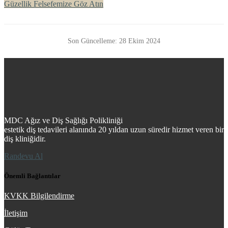
Güzellik Felsefemize Göz Atın
Son Güncelleme: 28 Ekim 2024
MDC Ağız ve Diş Sağlığı Polikliniği
estetik diş tedavileri alanında 20 yıldan uzun süredir hizmet veren bir
diş kliniğidir.
Randevu Al
Önemli Bağlantılar
KVKK Bilgilendirme
İletişim